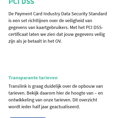
PCI DSS
IS
je,
De Payment Card Industry Data Security Standard
IS 2
OV-
is een set richtlijnen over de veiligheid van
info
evens
gegevens van kaartgebruikers. Met het PCI DSS-
late
certificaat laten we zien dat jouw gegevens veilig
OV-c
vens
zijn als je betaalt in het OV.
beh
Transparante tarieven
Translink is graag duidelijk over de opbouw van
tarieven. Bekijk daarom hier de hoogte van – en
ontwikkeling van onze tarieven. Dit overzicht
wordt ieder half jaar geactualiseerd.