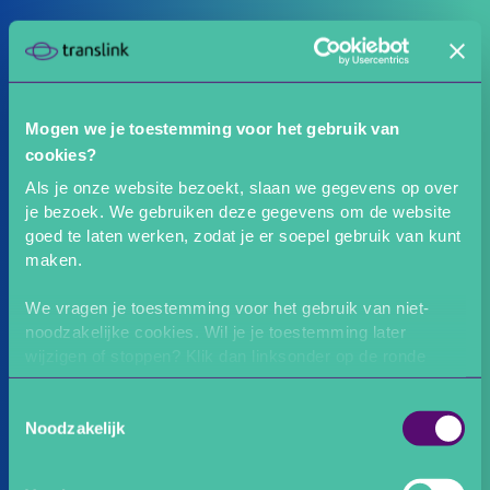
Mogen we je toestemming voor het gebruik van
cookies?
Als je onze website bezoekt, slaan we gegevens op over
je bezoek. We gebruiken deze gegevens om de website
goed te laten werken, zodat je er soepel gebruik van kunt
maken.
We vragen je toestemming voor het gebruik van niet-
noodzakelijke cookies. Wil je je toestemming later
wijzigen of stoppen? Klik dan linksonder op de ronde
knop voor je cookie-instellingen.
Toestemmingsselectie
Noodzakelijk
Wij zijn Trans Link Systems BV, het bedrijf achter OV-
chipkaart en OVpay. In onze
privacyverklaring
lees je
hoe we omgaan met je persoonlijke gegevens. Hier lees