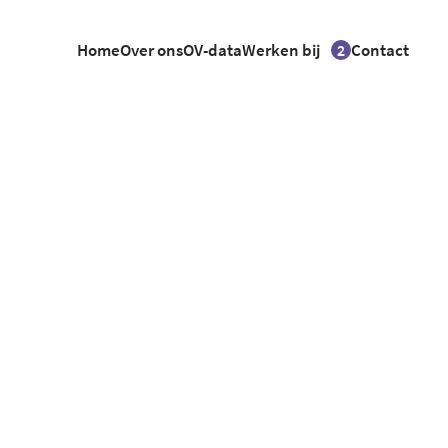
Home
Over ons
OV-data
Werken bij
Contact
2