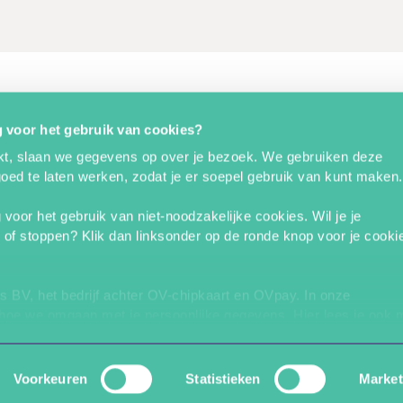
 voor het gebruik van cookies?
kt, slaan we gegevens op over je bezoek. We gebruiken deze
ed te laten werken, zodat je er soepel gebruik van kunt maken.
oor het gebruik van niet-noodzakelijke cookies. Wil je je
ov-chipkaart.nl
 of stoppen? Klik dan linksonder op de ronde knop voor je cooki
ovpay.nl
s BV, het bedrijf achter OV-chipkaart en OVpay. In onze
 hoe we omgaan met je persoonlijke gegevens. Hier lees je ook 
e contact kunt opnemen.
Voorkeuren
Statistieken
Market
derden
die uw gegevens kunnen ontvangen en verwerken.