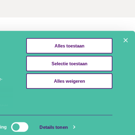
Alles toestaan
Selectie toestaan
Translink
e-
Alles weigeren
Stationsplein 151-157
3818 LE Amersfoort
033 - 467 2000
meer
communicatie@translink.nl
© 2024 -
proclaimer
-
privacyverklaring
ing
Details tonen